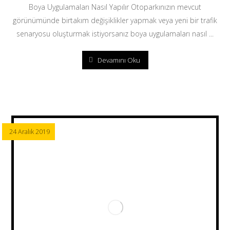
Boya Uygulamaları Nasıl Yapılır Otoparkınızın mevcut
görünümünde birtakım değişiklikler yapmak veya yeni bir trafik
senaryosu oluşturmak istiyorsanız boya uygulamaları nasıl ...
Devamını Oku
24 Aralık 2019