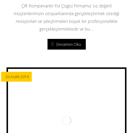
Çift Kompenantlı Yol Çizgisi Firmamız siz değerli
müşterilerimizin otoparklarında gerçekleştirmek istediği
revizyonları ve iyileştirmeleri büyük bir profesyonellikle
gerçekleştirmektedir ve bu ...
Devamını Oku
26 Aralık 2019