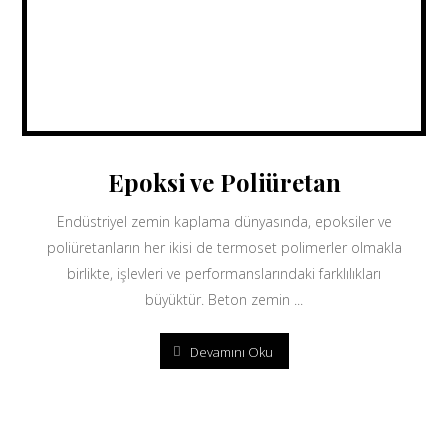
Epoksi ve Poliüretan
Endüstriyel zemin kaplama dünyasında, epoksiler ve
poliüretanların her ikisi de termoset polimerler olmakla
birlikte, işlevleri ve performanslarındaki farklılıkları
büyüktür. Beton zemin ...
Devamını Oku