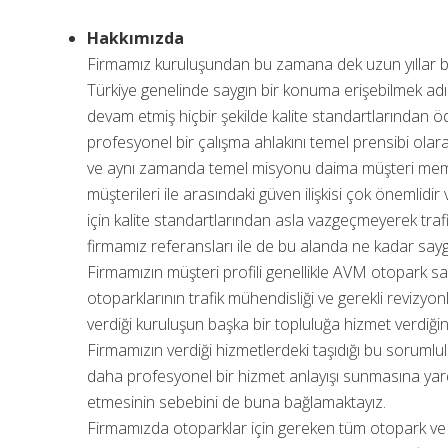
Hakkımızda
Firmamız kuruluşundan bu zamana dek uzun yıllar 
Türkiye genelinde saygın bir konuma erişebilmek ad
devam etmiş hiçbir şekilde kalite standartlarından 
profesyonel bir çalışma ahlakını temel prensibi ola
ve aynı zamanda temel misyonu daima müşteri memnu
müşterileri ile arasındaki güven ilişkisi çok önemlid
için kalite standartlarından asla vazgeçmeyerek tr
firmamız referansları ile de bu alanda ne kadar sayg
Firmamızın müşteri profili genellikle AVM otopark sa
otoparklarının trafik mühendisliği ve gerekli revizyo
verdiği kuruluşun başka bir topluluğa hizmet verdiği
Firmamızın verdiği hizmetlerdeki taşıdığı bu sorumlu
daha profesyonel bir hizmet anlayışı sunmasına yard
etmesinin sebebini de buna bağlamaktayız.
Firmamızda otoparklar için gereken tüm otopark ve 