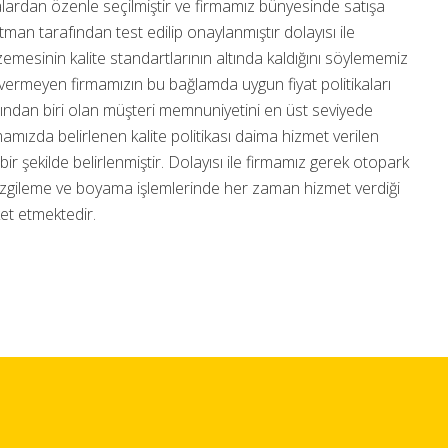
alardan özenle seçilmiştir ve firmamız bünyesinde satışa
tman tarafından test edilip onaylanmıştır dolayısı ile
zemesinin kalite standartlarının altında kaldığını söylememiz
vermeyen firmamızın bu bağlamda uygun fiyat politikaları
ından biri olan müşteri memnuniyetini en üst seviyede
mızda belirlenen kalite politikası daima hizmet verilen
ir şekilde belirlenmiştir. Dolayısı ile firmamız gerek otopark
çizgileme ve boyama işlemlerinde her zaman hizmet verdiği
ket etmektedir.