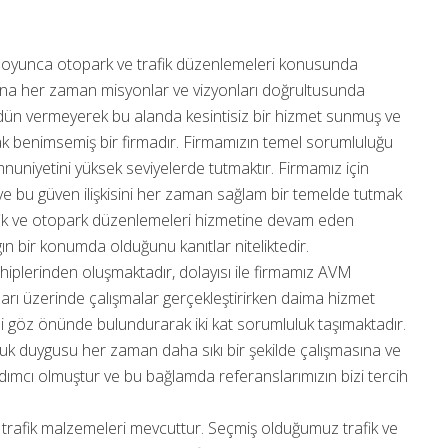
boyunca otopark ve trafik düzenlemeleri konusunda
ına her zaman misyonlar ve vizyonları doğrultusunda
ödün vermeyerek bu alanda kesintisiz bir hizmet sunmuş ve
rak benimsemiş bir firmadır. Firmamızın temel sorumluluğu
niyetini yüksek seviyelerde tutmaktır. Firmamız için
ir ve bu güven ilişkisini her zaman sağlam bir temelde tutmak
afik ve otopark düzenlemeleri hizmetine devam eden
ın bir konumda olduğunu kanıtlar niteliktedir.
hiplerinden oluşmaktadır, dolayısı ile firmamız AVM
nları üzerinde çalışmalar gerçekleştirirken daima hizmet
ni göz önünde bulundurarak iki kat sorumluluk taşımaktadır.
luk duygusu her zaman daha sıkı bir şekilde çalışmasına ve
ımcı olmuştur ve bu bağlamda referanslarımızın bizi tercih
trafik malzemeleri mevcuttur. Seçmiş olduğumuz trafik ve