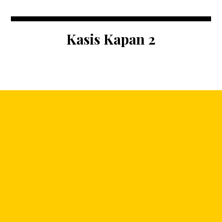
Kasis Kapan 2