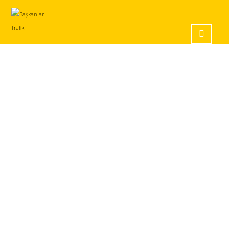
Kasis ve Kasis
Kapan