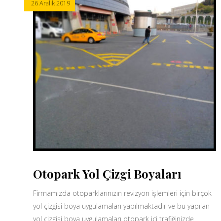
26 Aralık 2019
Otopark Yol Çizgi Boyaları
Firmamızda otoparklarınızın revizyon işlemleri için birçok
yol çizgisi boya uygulamaları yapılmaktadır ve bu yapılan
yol çizgisi boya uygulamaları otopark içi trafiğinizde