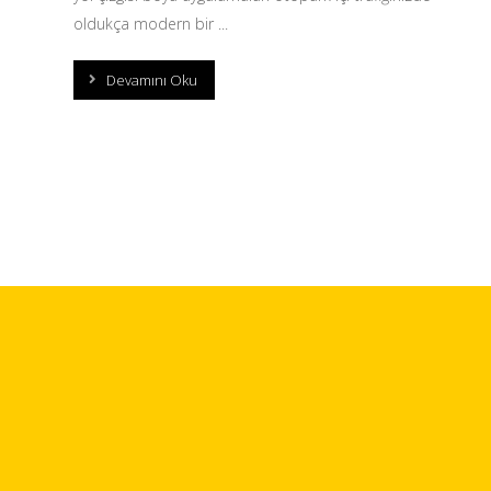
oldukça modern bir ...
Devamını Oku