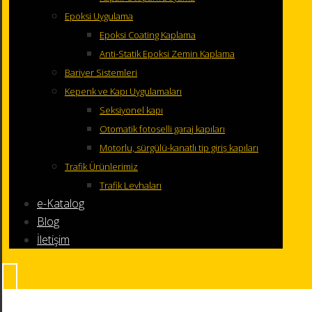
Epoksi Uygulama
Epoksi Coating Kaplama
Anti-Statik Epoksi Zemin Kaplama
Bariyer Sistemleri
Kepenk ve Kapı Uygulamaları
Seksiyonel kapı
Otomatik fotoselli garaj kapıları
Motorlu, sürgülü-kanatlı tip giriş kapıları
Trafik Ürünlerimiz
Trafik Levhaları
e-Katalog
Blog
İletişim