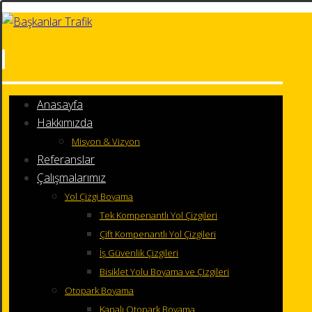
Anasayfa
Hakkımızda
Misyon & Vizyon
Referanslar
Çalışmalarımız
Yol Çizgi Boyama
Tek Kompenantlı Yol Çizgileri
Çift Kompenantlı Yol Çizgileri
İş Güvenlik Çizgileri
Bisiklet Yolu Boyama ve Çizgileri
Otopark Boyama
Kapalı Otopark Boyama